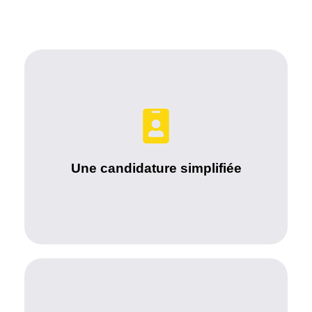
Vous déposez en quelques clics votre candidature
en ligne ou vous pouvez passer à l’agence sans
RDV. Pour ce faire, munissez- vous de vos CV et
Une candidature simplifiée
de votre lettre de motivation.