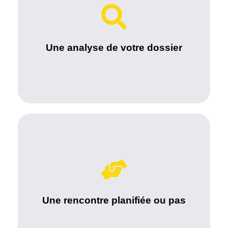
Nous procédons à l'analyse de votre dossier pour
mettre en adéquation avec les offres de notre
base de données.
Une analyse de votre dossier
Nous engageons avec vous une série d’entretiens
nous permettant d’analyser en profondeur vos
compétences et l’adéquation entre vos valeurs et
Une rencontre planifiée ou pas
celles de l’entreprise.